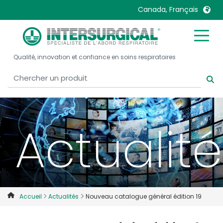
Canada, Français
United Kingdom
Ireland
Qualité, innovation et confiance en soins respiratoires
United States
Italia
Australia
Japan
België, Nederlands
Lietuva
Belgique, Français
Malaysia
Actualit
Canada, English
Mexico
Canada, Français
Nederlands
China
Norway
Colombia
Portugal
Denmark
Russia
Accueil
Actualités
Nouveau catalogue général édition 19
Deutschland
Sweden