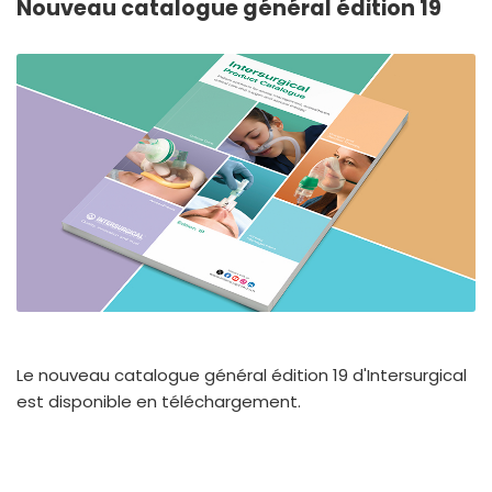
Nouveau catalogue général édition 19
España
Turkey
France
International English
Le nouveau catalogue général édition 19 d'Intersurgical
est disponible en téléchargement.