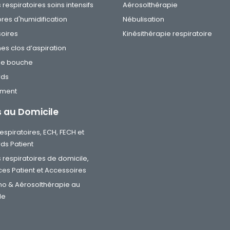
s respiratoires soins intensifs
Aérosolthérapie
es d'humidification
Nébulisation
oires
Kinésithérapie respiratoire
es clos d’aspiration
de bouche
rds
ement
s au Domicile
 respiratoires, ECH, FECH et
ds Patient
s respiratoires de domicile,
ces Patient et Accessoires
o & Aérosolthérapie au
le