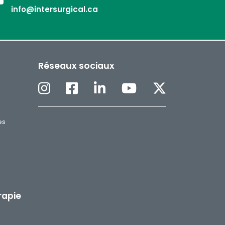
info@intersurgical.ca
Réseaux sociaux
es
H
rapie