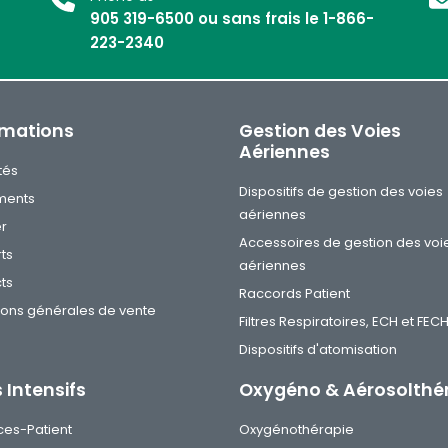
905 319-6500 ou sans frais le 1-866-
223-2340
rmations
Gestion des Voies
Aériennes
tés
Dispositifs de gestion des voies
ments
aériennes
er
Accessoires de gestion des voi
ts
aériennes
ts
Raccords Patient
ions générales de vente
Filtres Respiratoires, ECH et FEC
Dispositifs d'atomisation
 Intensifs
Oxygéno & Aérosolthé
ces-Patient
Oxygénothérapie