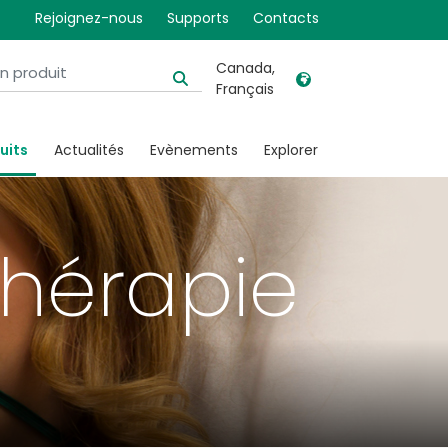
Rejoignez-nous
Supports
Contacts
Canada,
Français
United Kingdom
Ireland
uits
Actualités
Evènements
Explorer
United States
Italia
Australia
Japan
België, Nederlands
Lietuva
thérapie
Belgique, Français
Malaysia
Canada, English
Mexico
Canada, Français
Nederlands
China
Norway
Colombia
Portugal
Denmark
Russia