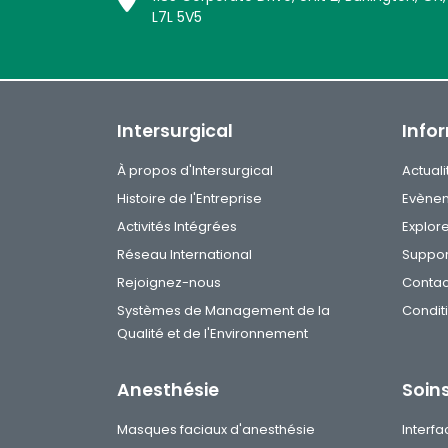
L7L 5V5
Intersurgical
Info
À propos d'Intersurgical
Actuali
Histoire de l'Entreprise
Evène
Activités Intégrées
Explor
Réseau International
Suppor
Rejoignez-nous
Contac
Systèmes de Management de la
Condit
Qualité et de l'Environnement
Anesthésie
Soins
Masques faciaux d'anesthésie
Interfa