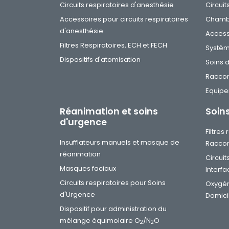
Circuits respiratoires d'anesthésie
Circuit
Accessoires pour circuits respiratoires
Chambr
d'anesthésie
Access
Filtres Respiratoires, ECH et FECH
Systèm
Dispositifs d'atomisation
Soins 
Racco
Equip
Réanimation et soins
Soin
d'urgence
Filtres
Insufflateurs manuels et masque de
Raccor
réanimation
Circuit
Masques faciaux
Interfa
Circuits respiratoires pour Soins
Oxygén
d'Urgence
Domici
Dispositif pour administration du
mélange équimolaire O
/N
O
2
2