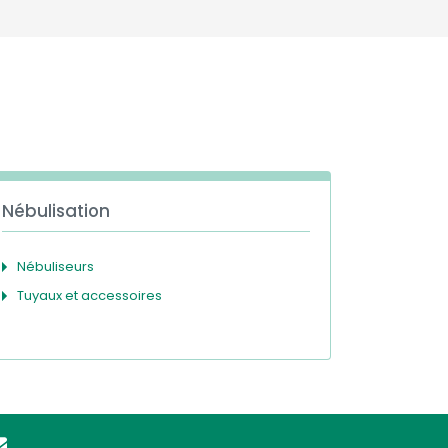
Deutschland
Sweden
España
Turkey
France
International English
Nébulisation
Nébuliseurs
Tuyaux et accessoires