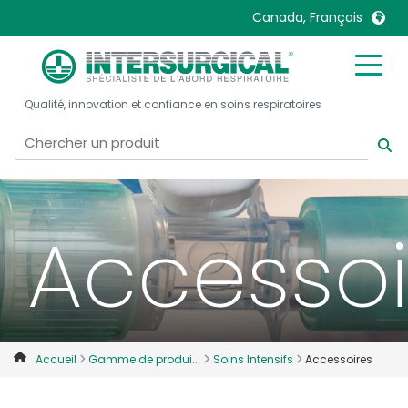
Canada, Français
United Kingdom
Ireland
Qualité, innovation et confiance en soins respiratoires
United States
Italia
Australia
Japan
België, Nederlands
Lietuva
Belgique, Français
Malaysia
Accessoi
Canada, English
Mexico
Canada, Français
Nederlands
China
Norway
Colombia
Portugal
Denmark
Russia
Accueil
Gamme de produi...
Soins Intensifs
Accessoires
Deutschland
Sweden