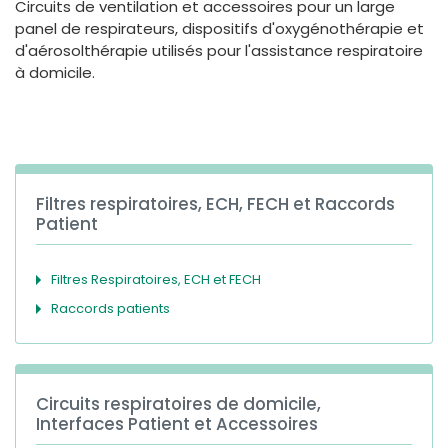
Circuits de ventilation et accessoires pour un large
España
Turkey
panel de respirateurs, dispositifs d'oxygénothérapie et
France
d'aérosolthérapie utilisés pour l'assistance respiratoire
à domicile.
International English
Filtres respiratoires, ECH, FECH et Raccords
Patient
Filtres Respiratoires, ECH et FECH
Raccords patients
Circuits respiratoires de domicile,
Interfaces Patient et Accessoires