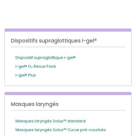
España
Turkey
France
International English
Dispositifs supraglottiques i-gel®
Dispositif supraglottique i-gel®
i-gel® O₂ Resus Pack
i-gel® Plus
Masques laryngés
Masques laryngés Solus™ standard
Masques laryngés Solus™ Curve pré-courbés