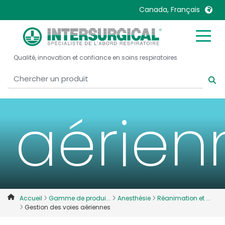
Canada, Français
des vo
United Kingdom
Ireland
Qualité, innovation et confiance en soins respiratoires
United States
Italia
Australia
Japan
België, Nederlands
Lietuva
aérien
Belgique, Français
Malaysia
Canada, English
Mexico
Canada, Français
Nederlands
China
Norway
Colombia
Portugal
Denmark
Russia
Accueil
Gamme de produi...
Anesthésie
Réanimation et ...
Gestion des voies aériennes
Deutschland
Sweden