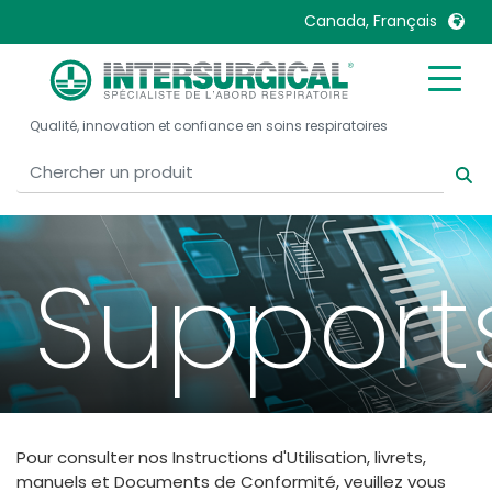
Canada, Français
United Kingdom
Ireland
Qualité, innovation et confiance en soins respiratoires
United States
Italia
Australia
Japan
België, Nederlands
Lietuva
Belgique, Français
Malaysia
Support
Canada, English
Mexico
Canada, Français
Nederlands
China
Norway
Colombia
Portugal
Denmark
Russia
Pour consulter nos Instructions d'Utilisation, livrets,
Deutschland
Sweden
manuels et Documents de Conformité, veuillez vous