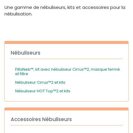
España
Turkey
Une gamme de nébuliseurs, kits et accessoires pour la
France
nébulisation.
International English
Nébuliseurs
FiltaNeb™, kit avec nébuliseur Cirrus™2, masque fermé
et filtre
Nébuliseur Cirrus™2 et kits
Nébuliseur HOT Top™2 et kits
Accessoires Nébuliseurs