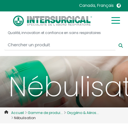
Canada, Français
United Kingdom
Ireland
Qualité, innovation et confiance en soins respiratoires
United States
Italia
Australia
Japan
België, Nederlands
Lietuva
Belgique, Français
Malaysia
Nébulisa
Canada, English
Mexico
Canada, Français
Nederlands
China
Norway
Colombia
Portugal
Denmark
Russia
Accueil
Gamme de produi...
Oxygéno & Aéros...
Nébulisation
Deutschland
Sweden