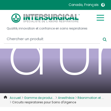
Canada, Français
d'U
United Kingdom
Ireland
Qualité, innovation et confiance en soins respiratoires
United States
Italia
Australia
Japan
België, Nederlands
Lietuva
Belgique, Français
Malaysia
Canada, English
Mexico
Canada, Français
Nederlands
China
Norway
Colombia
Portugal
Denmark
Russia
Accueil
Gamme de produi...
Anesthésie
Réanimation et ...
Circuits respiratoires pour Soins d'Urgence
Deutschland
Sweden