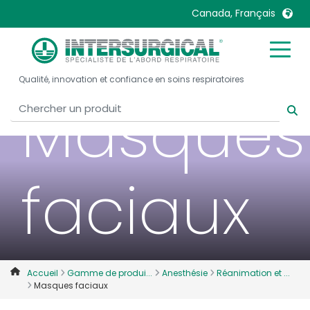
Canada, Français
United Kingdom
Ireland
Qualité, innovation et confiance en soins respiratoires
United States
Italia
Masques
Australia
Japan
België, Nederlands
Lietuva
Belgique, Français
Malaysia
faciaux
Canada, English
Mexico
Canada, Français
Nederlands
China
Norway
Colombia
Portugal
Denmark
Russia
Accueil
Gamme de produi...
Anesthésie
Réanimation et ...
Masques faciaux
Deutschland
Sweden