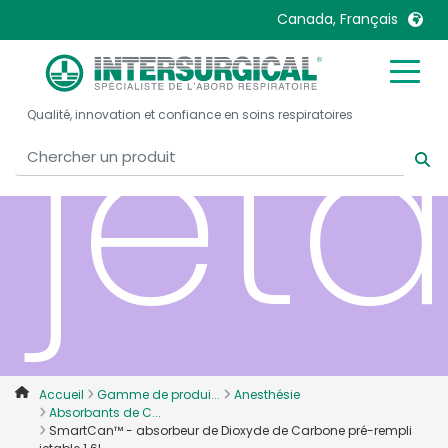
Canada, Français
jeta
United Kingdom
Ireland
Qualité, innovation et confiance en soins respiratoires
United States
Italia
Australia
Japan
België, Nederlands
Lietuva
Belgique, Français
Malaysia
Canada, English
Mexico
Canada, Français
Nederlands
China
Norway
Colombia
Portugal
Denmark
Russia
Accueil
Gamme de produi...
Anesthésie
Absorbants de C...
Deutschland
Sweden
SmartCan™ - absorbeur de Dioxyde de Carbone pré-rempli