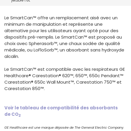
jetable 1.6L
España
Turkey
France
Le SmartCan™ offre un remplacement aisé avec un
International English
minimum de manipulation et représente une
alternative pour les utilisateurs ayant opté pour des
dispositifs pré-remplis. Le SmartCan™ est proposé au
choix avec Spherasorb™, une chaux sodée de qualité
médicale, ou LoFloSorb™, un absorbant sans hydroxyde
alcalin.
Le SmartCan™ est compatible avec les respirateurs GE
Healthcare® Carestation® 620™, 650™, 650c Pendant™
Carestation® 650c Wall Mount™, Carestation 750™ et
Carestation 850™.
Voir le tableau de compatibilité des absorbants
de CO
2
GE Healthcare est une marque déposée de The General Electric Company.