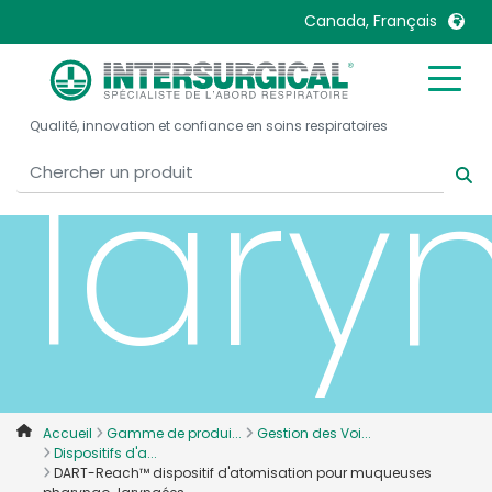
pha
Canada, Français
United Kingdom
Ireland
Qualité, innovation et confiance en soins respiratoires
United States
Italia
lary
Australia
Japan
België, Nederlands
Lietuva
Belgique, Français
Malaysia
Canada, English
Mexico
Canada, Français
Nederlands
China
Norway
Colombia
Portugal
Denmark
Russia
Accueil
Gamme de produi...
Gestion des Voi...
Dispositifs d'a...
Deutschland
Sweden
DART-Reach™ dispositif d'atomisation pour muqueuses