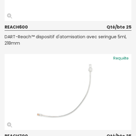
REACH600
Qté/bte 25
DART-Reach™ dispositif d'atomisation avec seringue 5ml,
218mm
Requête
REACH700
Qté/bte 25