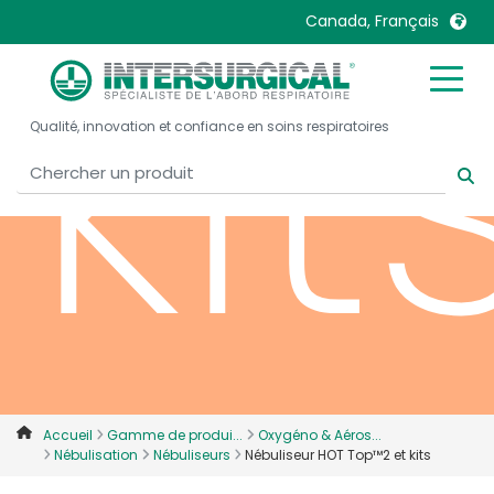
kit
Canada, Français
United Kingdom
Ireland
Qualité, innovation et confiance en soins respiratoires
United States
Italia
Australia
Japan
België, Nederlands
Lietuva
Belgique, Français
Malaysia
Canada, English
Mexico
Canada, Français
Nederlands
China
Norway
Colombia
Portugal
Denmark
Russia
Accueil
Gamme de produi...
Oxygéno & Aéros...
Nébulisation
Nébuliseurs
Nébuliseur HOT Top™2 et kits
Deutschland
Sweden