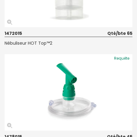
1472015
Qté/bte 65
Nébuliseur HOT Top™2
Requête
1478015
Qté/bte 45