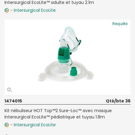
Intersurgical EcoLite™ adulte et tuyau 2.1m
- Intersurgical EcoLite
Requête
1474015
Qté/bte 36
Kit nébuliseur HOT Top™2 Sure-Loc™ avec masque
Intersurgical EcoLite™ pédiatrique et tuyau 1.8m
- Intersurgical EcoLite