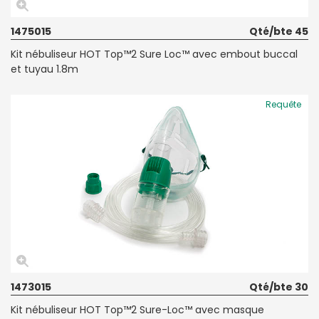
1475015
Qté/bte 45
Kit nébuliseur HOT Top™2 Sure Loc™ avec embout buccal
et tuyau 1.8m
Requête
1473015
Qté/bte 30
Kit nébuliseur HOT Top™2 Sure-Loc™ avec masque