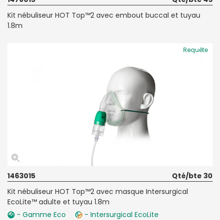
Kit nébuliseur HOT Top™2 avec embout buccal et tuyau
1.8m
Requête
1463015
Qté/bte 30
Kit nébuliseur HOT Top™2 avec masque Intersurgical
EcoLite™ adulte et tuyau 1.8m
- Gamme Eco
- Intersurgical EcoLite