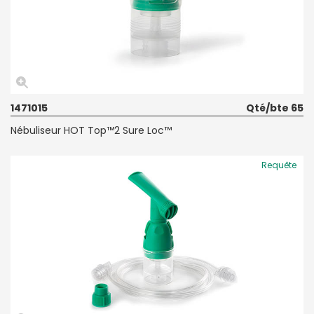
1471015
Qté/bte 65
Nébuliseur HOT Top™2 Sure Loc™
Requête