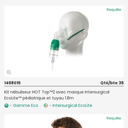
Requête
1468015
Qté/bte 36
Kit nébuliseur HOT Top™2 avec masque Intersurgical
EcoLite™ pédiatrique et tuyau 1.8m
- Gamme Eco
- Intersurgical EcoLite
Requête