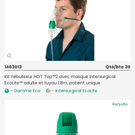
1463013
Qté/bte 30
Kit nébuliseur HOT Top™2 avec masque Intersurgical
EcoLite™ adulte et tuyau 1.8m, patient unique
- Gamme Eco
- Intersurgical EcoLite
Requête