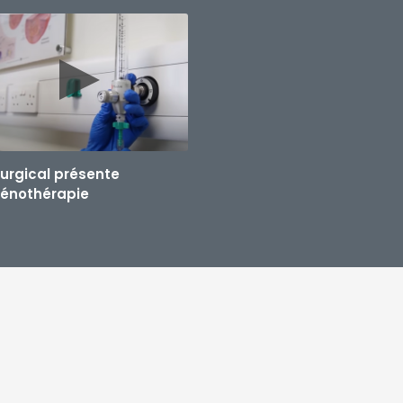
surgical présente
génothérapie