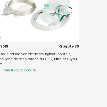
43015
Qté/bte 30
sque adulte Sentri™ Intersurgical EcoLite™,
ec ligne de monitorage du CO2, filtre et tuyau,
1m
- Intersurgical EcoLite