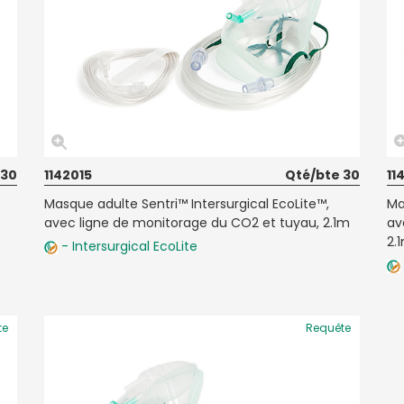
 30
1142015
Qté/bte 30
11
t
Masque adulte Sentri™ Intersurgical EcoLite™,
Ma
avec ligne de monitorage du CO2 et tuyau, 2.1m
av
2.
- Intersurgical EcoLite
te
Requête