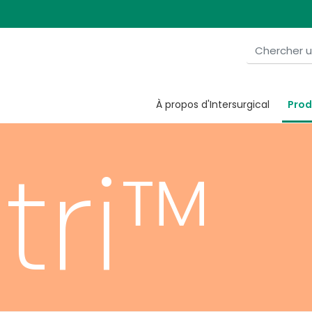
ltes 
À propos d'Intersurgical
Prod
tri™