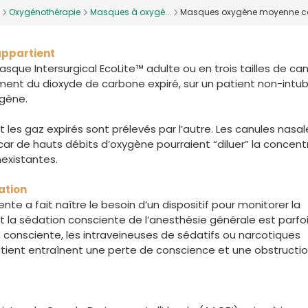
Oxygénothérapie
Masques à oxygè...
Masques oxygène moyenne con
appartient
que Intersurgical EcoLite™ adulte ou en trois tailles de ca
nt du dioxyde de carbone expiré, sur un patient non-intubé
ygène.
 les gaz expirés sont prélevés par l’autre. Les canules nasal
car de hauts débits d’oxygène pourraient “diluer” la concent
nexistantes.
ation
ente a fait naître le besoin d’un dispositif pour monitorer la
nt la sédation consciente de l’anesthésie générale est parfoi
on consciente, les intraveineuses de sédatifs ou narcotiques
atient entraînent une perte de conscience et une obstructi