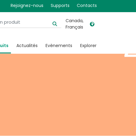
ETCO
Rejoignez-nous
Supports
Contacts
Canada,
Français
United Kingdom
Ireland
uits
Actualités
Evènements
Explorer
United States
Italia
Australia
Japan
België, Nederlands
Lietuva
Belgique, Français
Malaysia
Canada, English
Mexico
Canada, Français
Nederlands
China
Norway
Colombia
Portugal
Denmark
Russia