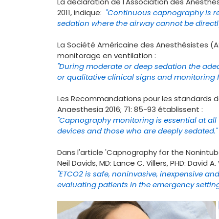
La déclaration de l'Association des Anesthés
2011, indique:
"Continuous capnography is r
sedation where the airway cannot be direct
La Société Américaine des Anesthésistes (
monitorage en ventilation :
"During moderate or deep sedation the adeq
or qualitative clinical signs and monitoring
Les Recommandations pour les standards de m
Anaesthesia 2016; 71: 85-93 établissent :
"Capnography monitoring is essential at all 
devices and those who are deeply sedated."
Dans l'article 'Capnography for the Nonintub
Neil Davids, MD: Lance C. Villers, PHD: David 
"ETCO2 is safe, noninvasive, inexpensive and 
evaluating patients in the emergency settin