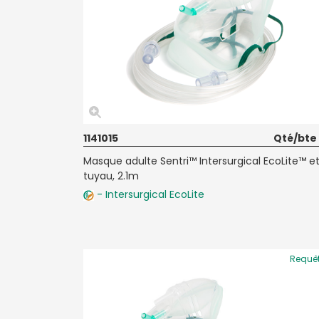
1141015
Qté/bte
Masque adulte Sentri™ Intersurgical EcoLite™ e
tuyau, 2.1m
- Intersurgical EcoLite
Requê