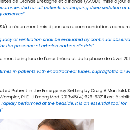
istes de Grande Bretagne et d'Irlande (AAGBI), mise à jour 
ecommended for all patients undergoing deep sedation or 
ly observed"
ASA) a récemment mis à jour ses recommandations concern
uacy of ventilation shall be evaluated by continual observa
 for the presence of exhaled carbon dioxide"
onitoring lors de l'anesthésie et de la phase de réveil 201
times in patients with endotracheal tubes, supraglottic airw
ated Patient in the Emergency Setting by Craig A Manifold, 
A. Wampler, PHD. J Emerg Med. 2013:45(4):626-632' il est établi
rapidly performed at the bedside. It is an essential tool for
g"