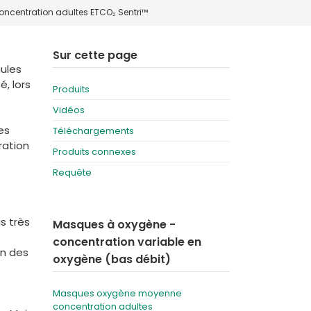
centration adultes ETCO₂ Sentri™
Deutschland
Sweden
España
Turkey
Sur cette page
nules
France
, lors
Produits
International English
Vidéos
es
Téléchargements
ration
Produits connexes
Requête
s très
Masques à oxygène -
concentration variable en
on des
oxygène (bas débit)
Masques oxygène moyenne
concentration adultes