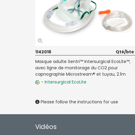
1142016
Qté/bte
Masque adulte Sentri™ Intersurgical EcoLite™,
avec ligne de monitorage du CO2 pour
capnographie Microstream® et tuyau, 2.1m
- Intersurgical EcoLite
Please follow the instructions for use
Vidéos