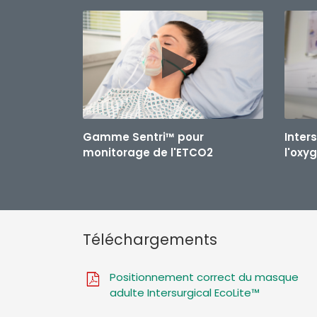
Gamme Sentri™ pour
Inter
monitorage de l'ETCO2
l'oxy
Téléchargements
Positionnement correct du masque
adulte Intersurgical EcoLite™