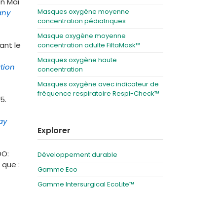
en Mai
Masques oxygène moyenne
any
concentration pédiatriques
Masque oxygène moyenne
ant le
concentration adulte FiltaMask™
Masques oxygène haute
tion
concentration
Masques oxygène avec indicateur de
fréquence respiratoire Respi-Check™
5.
ay
Explorer
DO:
Développement durable
t que :
Gamme Eco
Gamme Intersurgical EcoLite™