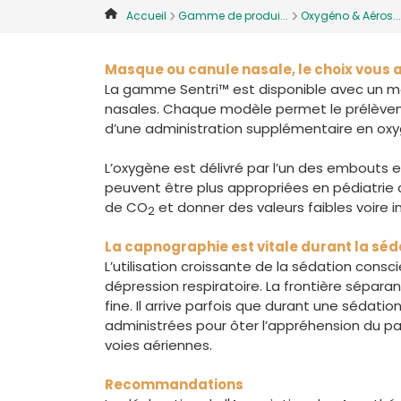
Accueil
Gamme de produi...
Oxygéno & Aéros...
Masque ou canule nasale, le choix vous 
La gamme Sentri™ est disponible avec un mas
nasales. Chaque modèle permet le prélèveme
d’une administration supplémentaire en ox
L’oxygène est délivré par l’un des embouts et
peuvent être plus appropriées en pédiatrie 
de CO
et donner des valeurs faibles voire i
2
La capnographie est vitale durant la séd
L’utilisation croissante de la sédation consci
dépression respiratoire. La frontière sépara
fine. Il arrive parfois que durant une sédati
administrées pour ôter l’appréhension du p
voies aériennes.
Recommandations