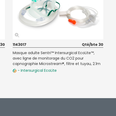
 30
1143017
Qté/bte 30
Masque adulte Sentri™ Intersurgical EcoLite™,
avec ligne de monitorage du CO2 pour
capnographie Microstream®, filtre et tuyau, 2.1m
- Intersurgical EcoLite