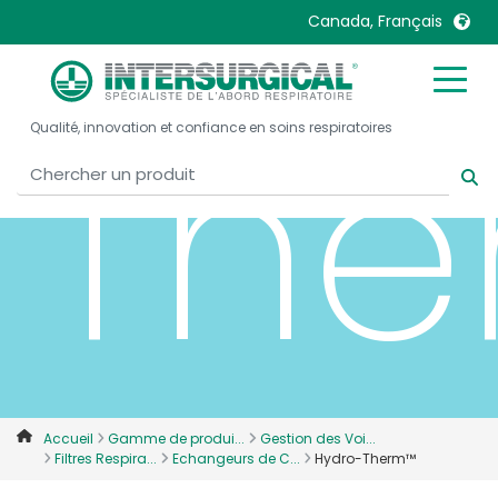
Canada, Français
Th
United Kingdom
Ireland
Qualité, innovation et confiance en soins respiratoires
United States
Italia
Australia
Japan
België, Nederlands
Lietuva
Belgique, Français
Malaysia
Canada, English
Mexico
Canada, Français
Nederlands
China
Norway
Colombia
Portugal
Denmark
Russia
Accueil
Gamme de produi...
Gestion des Voi...
Filtres Respira...
Echangeurs de C...
Hydro-Therm™
Deutschland
Sweden