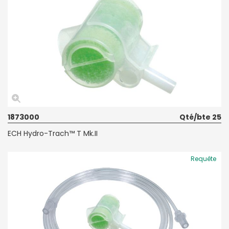
1873000
Qté/bte 25
ECH Hydro-Trach™ T Mk.II
Requête