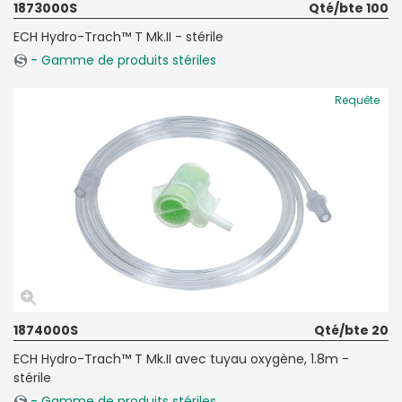
1873000S
Qté/bte 100
ECH Hydro-Trach™ T Mk.II - stérile
- Gamme de produits stériles
Requête
1874000S
Qté/bte 20
ECH Hydro-Trach™ T Mk.II avec tuyau oxygène, 1.8m -
stérile
- Gamme de produits stériles