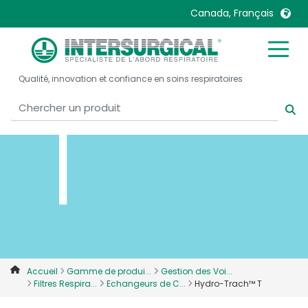
Canada, Français
T
United Kingdom
Ireland
Qualité, innovation et confiance en soins respiratoires
United States
Italia
Australia
Japan
België, Nederlands
Lietuva
Belgique, Français
Malaysia
Canada, English
Mexico
Canada, Français
Nederlands
China
Norway
Colombia
Portugal
Denmark
Russia
Accueil
Gamme de produi...
Gestion des Voi...
Filtres Respira...
Echangeurs de C...
Hydro-Trach™ T
Deutschland
Sweden