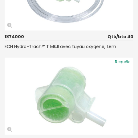
1874000
Qté/bte 40
ECH Hydro-Trach™ T Mk.II avec tuyau oxygène, 1.8m
Requête