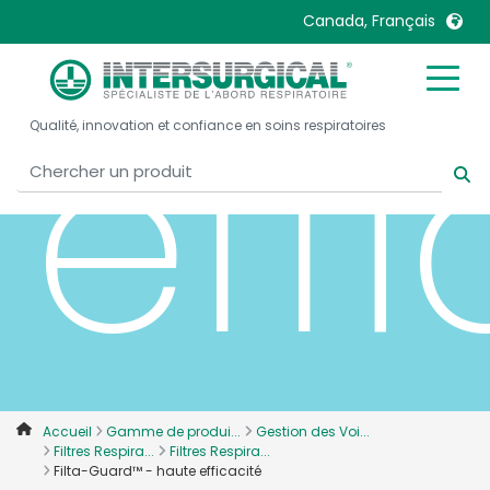
Canada, Français
eff
United Kingdom
Ireland
Qualité, innovation et confiance en soins respiratoires
United States
Italia
Australia
Japan
België, Nederlands
Lietuva
Belgique, Français
Malaysia
Canada, English
Mexico
Canada, Français
Nederlands
China
Norway
Colombia
Portugal
Denmark
Russia
Accueil
Gamme de produi...
Gestion des Voi...
Filtres Respira...
Filtres Respira...
Deutschland
Sweden
Filta-Guard™ - haute efficacité