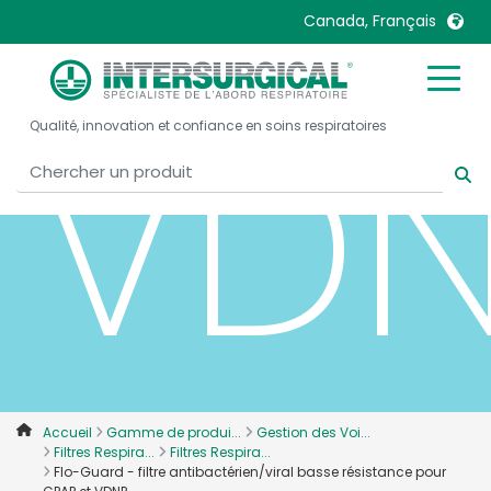
Canada, Français
VD
United Kingdom
Ireland
Qualité, innovation et confiance en soins respiratoires
United States
Italia
Australia
Japan
België, Nederlands
Lietuva
Belgique, Français
Malaysia
Canada, English
Mexico
Canada, Français
Nederlands
China
Norway
Colombia
Portugal
Denmark
Russia
Accueil
Gamme de produi...
Gestion des Voi...
Filtres Respira...
Filtres Respira...
Deutschland
Sweden
Flo-Guard - filtre antibactérien/viral basse résistance pour