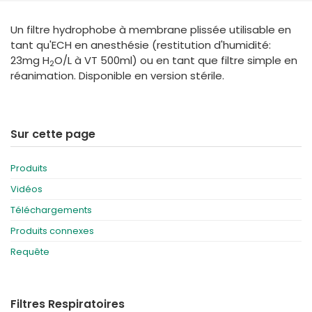
España
Turkey
Un filtre hydrophobe à membrane plissée utilisable en
France
tant qu'ECH en anesthésie (restitution d'humidité:
International English
23mg H
O/L à VT 500ml) ou en tant que filtre simple en
2
réanimation. Disponible en version stérile.
Sur cette page
Produits
Vidéos
Téléchargements
Produits connexes
Requête
Filtres Respiratoires