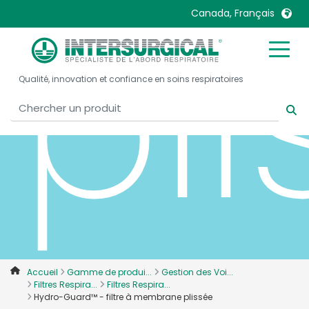
pl
Canada, Français
United Kingdom
Ireland
Qualité, innovation et confiance en soins respiratoires
United States
Italia
Australia
Japan
België, Nederlands
Lietuva
Belgique, Français
Malaysia
Canada, English
Mexico
Canada, Français
Nederlands
China
Norway
Colombia
Portugal
Denmark
Russia
Accueil
Gamme de produi...
Gestion des Voi...
Filtres Respira...
Filtres Respira...
Deutschland
Sweden
Hydro-Guard™ - filtre à membrane plissée