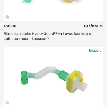
1745011
Qté/bte 75
Filtre respiratoire Hydro-Guard™ Mini avec luer lock et
catheter mount Superset™
Requête